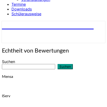
Termine
Downloads
Schülerausweise
St. Johannes-Schule Bakum
Echtheit
Echtheit von Bewertungen
von
Bewertungen
Suchen
Suchen
Mensa
IServ