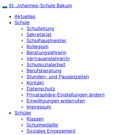
Skip
St. Johannes-Schule Bakum
Toggle
to
navigation
Aktuelles
content
Schule
Schulleitung
Sekretariat
Schulhausmeister
Kollegium
Beratungslehrerin
Vertrauenslehrer/in
Schulsozialarbeit
Berufsberatung
Stunden- und Pausenzeiten
Kontakt
Datenschutz
Privatsphäre-Einstellungen ändern
Einwilligungen widerrufen
Impressum
Schüler
Klassen
Schulmedaille
Soziales Engagement