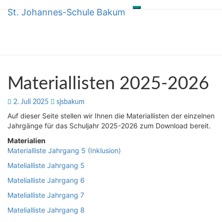
St. Johannes-Schule Bakum
Toggle
Skip
St. Johannes-Schule Bakum
navigation
to
content
Materiallisten
Materiallisten 2025-2026
2025-
2026
2. Juli 2025
sjsbakum
Auf dieser Seite stellen wir Ihnen die Materiallisten der einzelnen
Jahrgänge für das Schuljahr 2025-2026 zum Download bereit.
Materialien
Materialliste Jahrgang 5 (Inklusion)
Matelialliste Jahrgang 5
Matelialliste Jahrgang 6
Matelialliste Jahrgang 7
Matelialliste Jahrgang 8