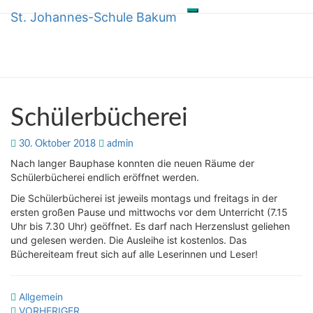
St. Johannes-Schule Bakum
Toggle
Skip
St. Johannes-Schule Bakum
navigation
to
content
Schülerbücherei
Schülerbücherei
30. Oktober 2018
admin
Nach langer Bauphase konnten die neuen Räume der
Schülerbücherei endlich eröffnet werden.
Die Schülerbücherei ist jeweils montags und freitags in der
ersten großen Pause und mittwochs vor dem Unterricht (7.15
Uhr bis 7.30 Uhr) geöffnet. Es darf nach Herzenslust geliehen
und gelesen werden. Die Ausleihe ist kostenlos. Das
Büchereiteam freut sich auf alle Leserinnen und Leser!
Allgemein
VORHERIGER