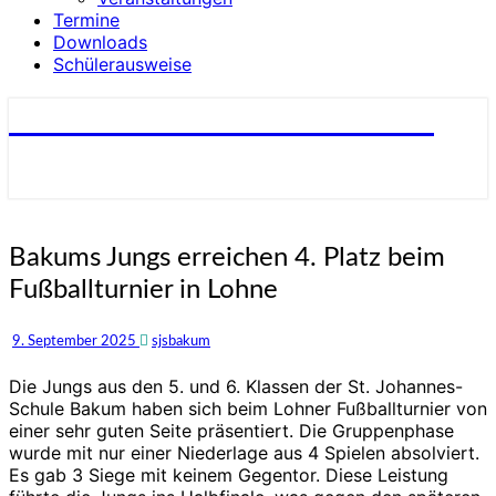
Termine
Downloads
Schülerausweise
St. Johannes-Schule Bakum
Bakums
Bakums Jungs erreichen 4. Platz beim
Jungs
Fußballturnier in Lohne
erreichen
4.
Platz
9. September 2025
sjsbakum
beim
Fußballturnier
Die Jungs aus den 5. und 6. Klassen der St. Johannes-
in
Schule Bakum haben sich beim Lohner Fußballturnier von
Lohne
einer sehr guten Seite präsentiert. Die Gruppenphase
wurde mit nur einer Niederlage aus 4 Spielen absolviert.
Es gab 3 Siege mit keinem Gegentor. Diese Leistung