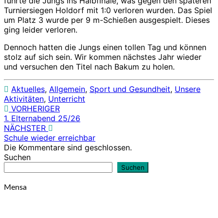
führte die Jungs ins Halbfinale, was gegen den späteren
Turniersiegen Holdorf mit 1:0 verloren wurden. Das Spiel
um Platz 3 wurde per 9 m-Schießen ausgespielt. Dieses
ging leider verloren.
Dennoch hatten die Jungs einen tollen Tag und können
stolz auf sich sein. Wir kommen nächstes Jahr wieder
und versuchen den Titel nach Bakum zu holen.
Aktuelles
,
Allgemein
,
Sport und Gesundheit
,
Unsere
Aktivitäten
,
Unterricht
VORHERIGER
Beitragsnavigation
1. Elternabend 25/26
NÄCHSTER
Schule wieder erreichbar
Die Kommentare sind geschlossen.
Suchen
Suchen
Mensa