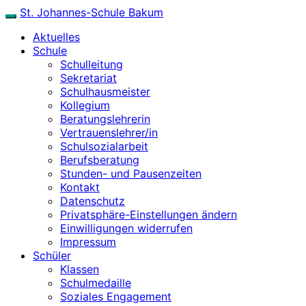
Skip
St. Johannes-Schule Bakum
Toggle
to
navigation
Aktuelles
content
Schule
Schulleitung
Sekretariat
Schulhausmeister
Kollegium
Beratungslehrerin
Vertrauenslehrer/in
Schulsozialarbeit
Berufsberatung
Stunden- und Pausenzeiten
Kontakt
Datenschutz
Privatsphäre-Einstellungen ändern
Einwilligungen widerrufen
Impressum
Schüler
Klassen
Schulmedaille
Soziales Engagement