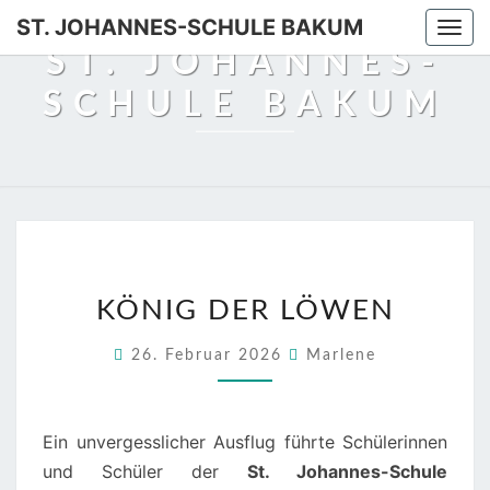
Skip
ST. JOHANNES-SCHULE BAKUM
Togg
to
ST. JOHANNES-
navi
content
SCHULE BAKUM
KÖNIG
KÖNIG DER LÖWEN
DER
LÖWEN
26. Februar 2026
Marlene
Ein unvergesslicher Ausflug führte Schülerinnen
und Schüler der
St. Johannes-Schule