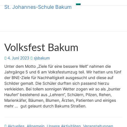
St. Johannes-Schule Bakum
Toggle
Skip
St. Johannes-Schule Bakum
navigation
to
content
Volksfest
Volksfest Bakum
Bakum
4. Juni 2023
sjsbakum
Unter dem Motto „Ziele für eine bessere Welt“ nahmen die
Jahrgänge 5 und 6 am Volksfestumzug teil. Wir hatten uns fünf
der BNE-Ziele für Nachhaltigkeit ausgesucht und diese auf
Schilder gemalt. Die Schüler durften sich passend hierzu
verkleiden. Bei tollem sonnigen Wetter zogen wir so als „bunter
Haufen“ bestehend aus „Lehrern“, Schülern, Pilzen, Rehen,
Marienkäfer, Bäumen, Blumen, Ärzten, Patienten und einiges
mehr … gut gelaunt durch Bakums Straßen.
Aktuelles
,
Allgemein
,
Unsere Aktivitäten
,
Veranstaltungen