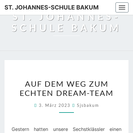
Skip
ST. JOHANNES-SCHULE BAKUM
Togg
to
ST. JOHANNES-
navi
content
SCHULE BAKUM
AUF
AUF DEM WEG ZUM
DEM
ECHTEN DREAM-TEAM
WEG
ZUM
3. März 2023
Sjsbakum
ECHTEN
DREAM-
TEAM
Gestern hatten unsere Sechstklässler einen