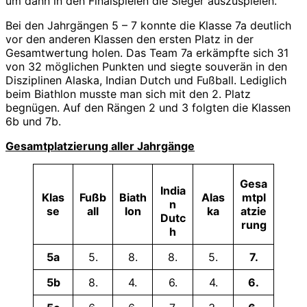
um dann in den Finalspielen die Sieger auszuspielen.
Bei den Jahrgängen 5 – 7 konnte die Klasse 7a deutlich
vor den anderen Klassen den ersten Platz in der
Gesamtwertung holen. Das Team 7a erkämpfte sich 31
von 32 möglichen Punkten und siegte souverän in den
Disziplinen Alaska, Indian Dutch und Fußball. Lediglich
beim Biathlon musste man sich mit den 2. Platz
begnügen. Auf den Rängen 2 und 3 folgten die Klassen
6b und 7b.
Gesamtplatzierung aller Jahrgänge
Gesa
India
Klas
Fußb
Biath
Alas
mtpl
n
se
all
lon
ka
atzie
Dutc
rung
h
5a
5.
8.
8.
5.
7.
5b
8.
4.
6.
4.
6.