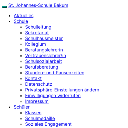
Skip
St. Johannes-Schule Bakum
Toggle
to
navigation
Aktuelles
content
Schule
Schulleitung
Sekretariat
Schulhausmeister
Kollegium
Beratungslehrerin
Vertrauenslehrer/in
Schulsozialarbeit
Berufsberatung
Stunden- und Pausenzeiten
Kontakt
Datenschutz
Privatsphäre-Einstellungen ändern
Einwilligungen widerrufen
Impressum
Schüler
Klassen
Schulmedaille
Soziales Engagement