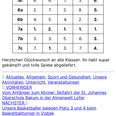
5c
6.
6.
7.
3.
6.
6a
2.
7.
2.
8.
5.
6b
4.
5.
4.
2.
2.
7a
1.
2.
1.
1.
1.
7b
3.
3.
5.
6.
3.
7c
7.
1.
3.
7.
4.
Herzlichen Glückwunsch an alle Klassen. Ihr habt super
gekämpft und tolle Spiele abgeliefert.
Aktuelles
,
Allgemein
,
Sport und Gesundheit
,
Unsere
Aktivitäten
,
Unterricht
,
Veranstaltungen
VORHERIGER
Beitragsnavigation
Vom Anfänger zum Könner: Skifahrt der St. Johannes
Oberschule Bakum in der Almenwelt Lofer
NÄCHSTER
Unsere Basketballer belegen Platz 3 und 4 beim
Basketballturnier in Visbek