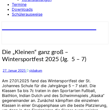
Termine
Downloads
Schülerausweise
St. Johannes-Schule Bakum
Die
Die „Kleinen“ ganz groß –
„Kleinen“
Wintersportfest 2025 (Jg. 5 – 7)
ganz
groß
–
27. Januar 2025
sjsbakum
Wintersportfest
2025
Am 27.01.2025 fand das Wintersportfest der St.
(Jg.
Johannes Schule für die Jahrgänge 5 – 7 statt. Die
5
Klassen 5a bis 7c traten in den Sportarten Fußball,
–
Biathlon, Indian Dutch und des Schwimmspiels „Alaska“
7)
gegeneinander an. Zunächst kämpften die einzelnen
Klassen in einer Gruppenphase um die beste Platzierung,