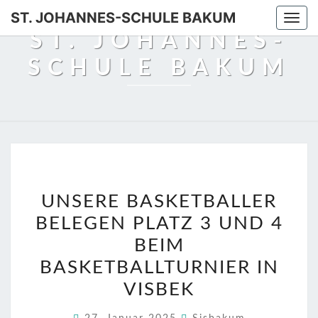
Skip
ST. JOHANNES-SCHULE BAKUM
Togg
to
ST. JOHANNES-
navi
content
SCHULE BAKUM
UNSERE
UNSERE BASKETBALLER
BASKETBALLER
BELEGEN PLATZ 3 UND 4
BELEGEN
PLATZ
BEIM
3
BASKETBALLTURNIER IN
UND
VISBEK
4