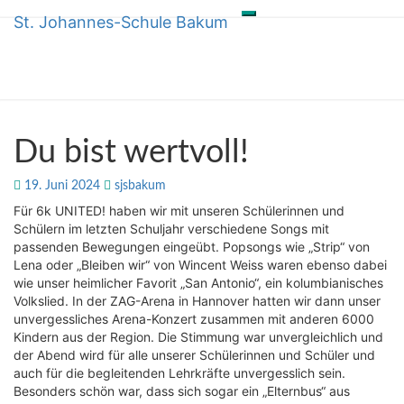
St. Johannes-Schule Bakum
Toggle
Skip
St. Johannes-Schule Bakum
navigation
to
content
Du
Du bist wertvoll!
bist
wertvoll!
19. Juni 2024
sjsbakum
Für 6k UNITED! haben wir mit unseren Schülerinnen und
Schülern im letzten Schuljahr verschiedene Songs mit
passenden Bewegungen eingeübt. Popsongs wie „Strip“ von
Lena oder „Bleiben wir“ von Wincent Weiss waren ebenso dabei
wie unser heimlicher Favorit „San Antonio“, ein kolumbianisches
Volkslied. In der ZAG-Arena in Hannover hatten wir dann unser
unvergessliches Arena-Konzert zusammen mit anderen 6000
Kindern aus der Region. Die Stimmung war unvergleichlich und
der Abend wird für alle unserer Schülerinnen und Schüler und
auch für die begleitenden Lehrkräfte unvergesslich sein.
Besonders schön war, dass sich sogar ein „Elternbus“ aus