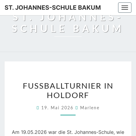
Skip
ST. JOHANNES-SCHULE BAKUM
Togg
to
ST. JOHANNES-
navi
content
SCHULE BAKUM
FUSSBALLTURNIER I
FUSSBALLTURNIER IN H
N H
OLDORF
OLDORF
19. Mai 2026
Marlene
Am 19.05.2026 war die St. Johannes-Schule, wie