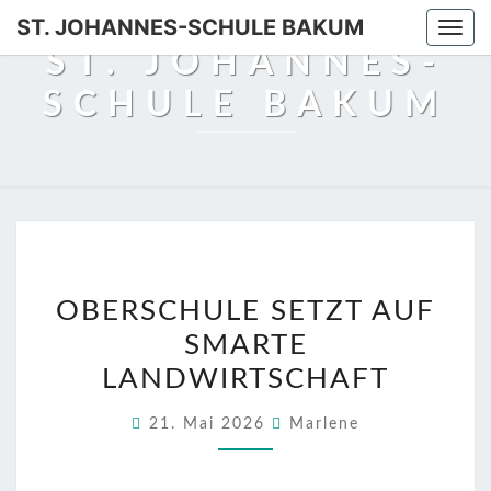
Skip
ST. JOHANNES-SCHULE BAKUM
Togg
to
ST. JOHANNES-
navi
content
SCHULE BAKUM
OBERSCHULE
OBERSCHULE SETZT AUF
SETZT
SMARTE
AUF
SMARTE
LANDWIRTSCHAFT
LANDWIRTSCHAFT
21. Mai 2026
Marlene