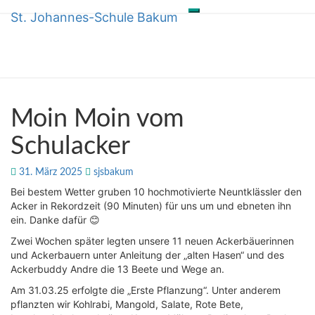
St. Johannes-Schule Bakum
Toggle
Skip
St. Johannes-Schule Bakum
navigation
to
content
Moin
Moin Moin vom
Moin
vom
Schulacker
Schulacker
31. März 2025
sjsbakum
Bei bestem Wetter gruben 10 hochmotivierte Neuntklässler den
Acker in Rekordzeit (90 Minuten) für uns um und ebneten ihn
ein. Danke dafür 😊
Zwei Wochen später legten unsere 11 neuen Ackerbäuerinnen
und Ackerbauern unter Anleitung der „alten Hasen“ und des
Ackerbuddy Andre die 13 Beete und Wege an.
Am 31.03.25 erfolgte die „Erste Pflanzung“. Unter anderem
pflanzten wir Kohlrabi, Mangold, Salate, Rote Bete,