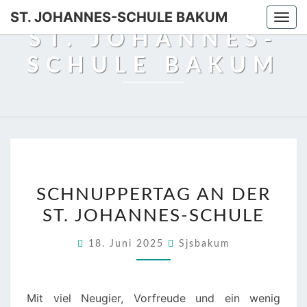
Skip
ST. JOHANNES-SCHULE BAKUM
Togg
to
ST. JOHANNES-
navi
content
SCHULE BAKUM
SCHNUPPERTAG
SCHNUPPERTAG AN DER
AN
ST. JOHANNES-SCHULE
DER
ST.
18. Juni 2025
Sjsbakum
JOHANNES-
SCHULE
Mit viel Neugier, Vorfreude und ein wenig