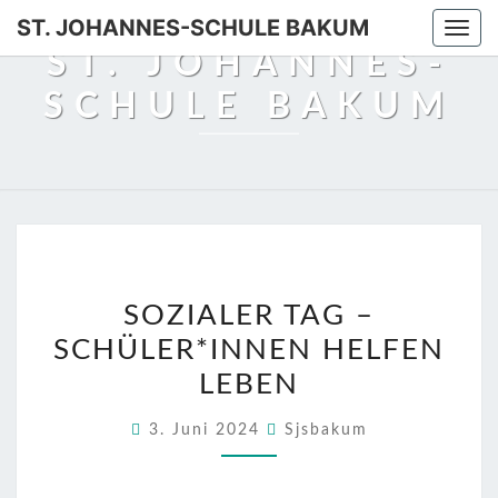
Skip
ST. JOHANNES-SCHULE BAKUM
Togg
to
ST. JOHANNES-
navi
content
SCHULE BAKUM
SOZIALER
SOZIALER TAG –
TAG
SCHÜLER*INNEN HELFEN
–
SCHÜLER*INNEN
LEBEN
HELFEN
3. Juni 2024
Sjsbakum
LEBEN