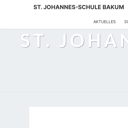
Skip
ST. JOHANNES-SCHULE BAKUM
to
content
AKTUELLES
S
ST. JOH