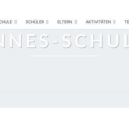
CHULE
SCHÜLER
ELTERN
AKTIVITÄTEN
T
ANNES-SCHU
JUNIORWAHL