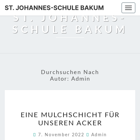
Skip
ST. JOHANNES-SCHULE BAKUM
Togg
to
ST. JOHANNES-
navi
content
SCHULE BAKUM
Durchsuchen Nach
Autor:
Admin
EINE
EINE MULCHSCHICHT FÜR
MULCHSCHICHT
UNSEREN ACKER
FÜR
UNSEREN
7. November 2022
Admin