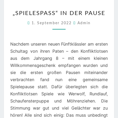
„SPIELESPASS“ I
„SPIELESPASS“ IN DER PAUSE
N D
ER P
1. September 2022
Admin
AUSE
Nachdem unseren neuen Fünftklässler am ersten
Schultag von ihren Paten – den Konfliktlotsen
aus dem Jahrgang 8 – mit einem kleinen
Willkommensgeschenk empfangen wurden und
sie die ersten großen Pausen miteinander
verbrachten fand nun eine gemeinsame
Spielepause statt. Dafür überlegten sich die
Konfliktlotsen Spiele wie Werwolf, Rundlauf,
Schaufensterpuppe und Möhrenziehen. Die
Stimmung war gut und viel Gelächter war zu
hören! Alle sind sich einig: Das muss unbedingt