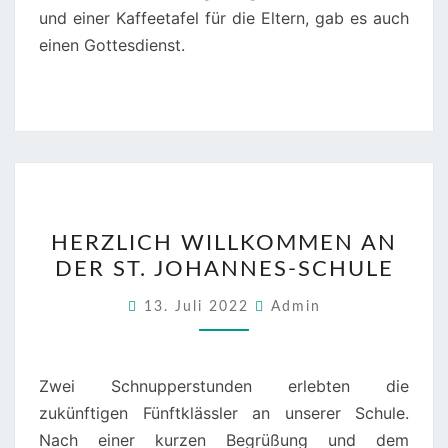
und einer Kaffeetafel für die Eltern, gab es auch
einen Gottesdienst.
HERZLICH
HERZLICH WILLKOMMEN AN
WILLKOMMEN
DER ST. JOHANNES-SCHULE
AN
DER
13. Juli 2022
Admin
ST.
JOHANNES-
SCHULE
Zwei Schnupperstunden erlebten die
zukünftigen Fünftklässler an unserer Schule.
Nach einer kurzen Begrüßung und dem