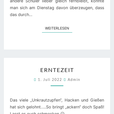
andere Schüler lieber gleich fernbleibt, konnte
man sich am Dienstag davon überzeugen, dass
das durch…
WEITERLESEN
WEITERLESEN
ERNTEZEIT
ERNTEZEIT
1. Juli 2022
Admin
Das viele „Unkrautzupfen“, Hacken und Gießen
hat sich gelohnt…..So bringt „ackern“ doch Spaß!
Lasst es euch schmecken 🙂