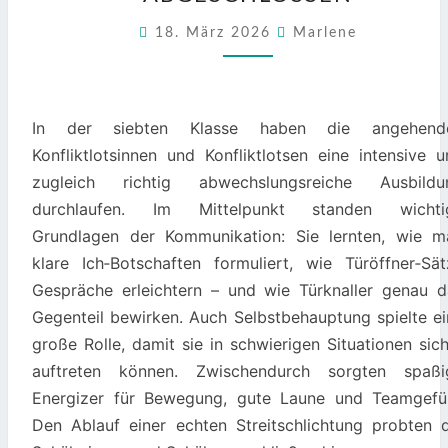
7
ERFOLGREICH
18. März 2026
Marlene
ABGESCHLOSSEN
In der siebten Klasse haben die angehend
Konfliktlotsinnen und Konfliktlotsen eine intensive 
zugleich richtig abwechslungsreiche Ausbildu
durchlaufen. Im Mittelpunkt standen wichti
Grundlagen der Kommunikation: Sie lernten, wie m
klare Ich‑Botschaften formuliert, wie Türöffner‑Sät
Gespräche erleichtern – und wie Türknaller genau d
Gegenteil bewirken. Auch Selbstbehauptung spielte ei
große Rolle, damit sie in schwierigen Situationen sic
auftreten können. Zwischendurch sorgten spaßi
Energizer für Bewegung, gute Laune und Teamgefüh
Den Ablauf einer echten Streitschlichtung probten d