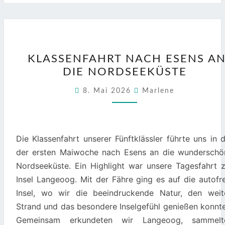
KLASSENFAHRT
KLASSENFAHRT NACH ESENS A
NACH
DIE NORDSEEKÜSTE
ESENS
AN
8. Mai 2026
Marlene
DIE
NORDSEEKÜSTE
Die Klassenfahrt unserer Fünftklässler führte uns in 
der ersten Maiwoche nach Esens an die wunderschö
Nordseeküste. Ein Highlight war unsere Tagesfahrt z
Insel Langeoog. Mit der Fähre ging es auf die autofr
Insel, wo wir die beeindruckende Natur, den weit
Strand und das besondere Inselgefühl genießen konnte
Gemeinsam erkundeten wir Langeoog, sammelt