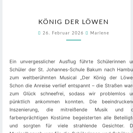
KÖNIG
KÖNIG DER LÖWEN
DER
LÖWEN
26. Februar 2026
Marlene
Ein unvergesslicher Ausflug führte Schülerinnen u
Schüler der St. Johannes-Schule Bakum nach Hambu
zum weltberühmten Musical „Der König der Löwen
Schon die Anreise verlief entspannt – die Straßen wa
zum Glück schneefrei, sodass wir problemlos u
pünktlich ankommen konnten. Die beeindrucken
Inszenierung, die mitreißende Musik und d
farbenprächtigen Kostüme begeisterten alle Beteiligt
und sorgten für viele strahlende Gesichter. D