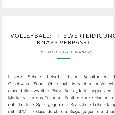
VOLLEYBALL:
VOLLEYBALL: TITELVERTEIDIGUN
TITELVERTEIDIGUNG
KNAPP VERPASST
KNAPP
VERPASST
20. März 2026
Marlene
Unsere Schule belegte beim Schulturnier d
Geschwister-Scholl Oberschule in Vechta im Volleyba
einen tollen zweiten Platz. Beim „Jeder-gegen-Jeden
Modus verlor das Team um Kapitän Hauke Hamann d
entscheidene Spiel gegen die Realschule Lohne kna
mit 16:17, so dass durch die Siege gegen die Geor