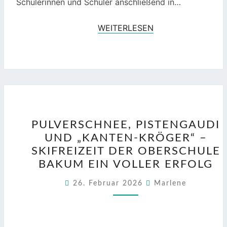
Schülerinnen und Schüler anschließend in…
WEITERLESEN
WEITERLESEN
PULVERSCHNEE,
PULVERSCHNEE, PISTENGAUDI
PISTENGAUDI
UND „KANTEN-KRÖGER“ –
UND
SKIFREIZEIT DER OBERSCHULE
„KANTEN-
BAKUM EIN VOLLER ERFOLG
KRÖGER“
–
26. Februar 2026
Marlene
SKIFREIZEIT
DER
OBERSCHULE