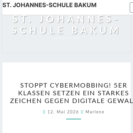
ST. JOHANNES-SCHULE BAKUM
Skip
to
ST. JOHANNES-
content
SCHULE BAKUM
STOPPT
STOPPT CYBERMOBBING! 5ER
CYBERMOBBING!
KLASSEN SETZEN EIN STARKES
5ER
ZEICHEN GEGEN DIGITALE GEWAL
KLASSEN
SETZEN
12. Mai 2026
Marlene
EIN
STARKES