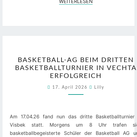
WEITERLESEN
WEITERLESEN
BASKETBALL-
BASKETBALL-AG BEIM DRITTEN
AG
BASKETBALLTURNIER IN VECHTA
BEIM
ERFOLGREICH
DRITTEN
BASKETBALLTURNIER
17. April 2026
Lilly
IN
VECHTA
ERFOLGREICH
Am 17.04.26 fand nun das dritte Basketballturnier 
Visbek statt. Morgens um 8 Uhr trafen si
basketballbegeisterte Schüler der Basketball AG u