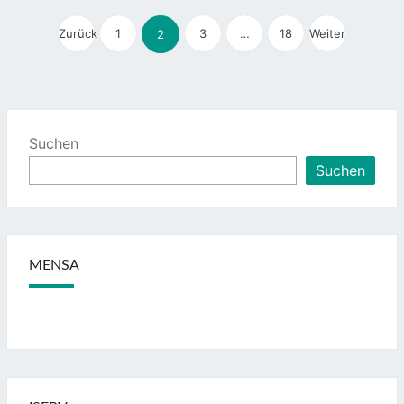
Seitennummerierung
Zurück
1
3
der
…
18
Weiter
2
Beiträge
Suchen
Suchen
MENSA