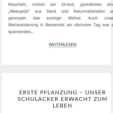
Muscheln, tobten am Strand, gestalteten ein
„Meergeist“ aus Sand und Naturmaterialien u
genossen das sonnige Wetter. Auch unse
Wattwanderung in Bensersiel am nächsten Tag war e
spannendes…
WEITERLESEN
WEITERLESEN
ERSTE
ERSTE PFLANZUNG – UNSER
PFLANZUNG
SCHULACKER ERWACHT ZUM
–
LEBEN
UNSER