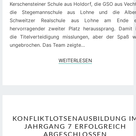
Kerschensteiner Schule aus Holdorf, die GSO aus Vech
die Stegemannschule aus Lohne und die Alber
Schweitzer Realschule aus Lohne am Ende e
hervorragender zweiter Platz heraussprang. Damit i
die Titelverteidigung misslungen, aber der Spaß w
ungebrochen. Das Team zeigte…
WEITERLESEN
WEITERLESEN
KONFLIKTLOTSENAU
KONFLIKTLOTSENAUSBILDUNG I
IM
JAHRGANG 7 ERFOLGREICH
JAHRGANG
ABGESCHLOSSEN