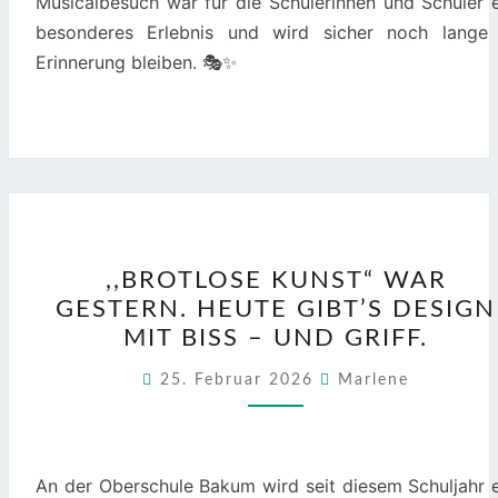
Musicalbesuch war für die Schülerinnen und Schüler e
besonderes Erlebnis und wird sicher noch lange 
Erinnerung bleiben. 🎭✨
,,BROTLOSE
,,BROTLOSE KUNST“ WAR
KUNST“
GESTERN. HEUTE GIBT’S DESIGN
WAR
MIT BISS – UND GRIFF.
GESTERN.
HEUTE
25. Februar 2026
Marlene
GIBT’S
DESIGN
MIT
An der Oberschule Bakum wird seit diesem Schuljahr e